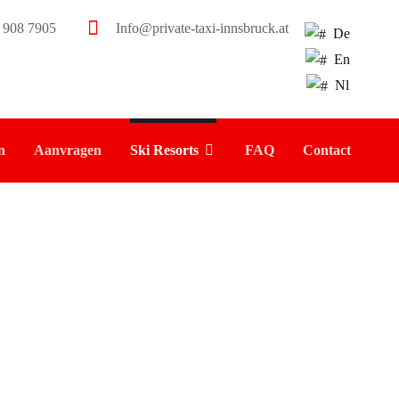
 908 7905
Info@private-taxi-innsbruck.at
De
En
Nl
n
Aanvragen
Ski Resorts
FAQ
Contact