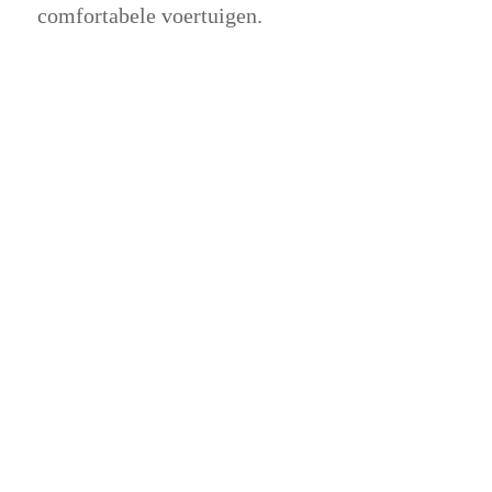
comfortabele voertuigen.
24/7
Loka
SERVICE
chauffe